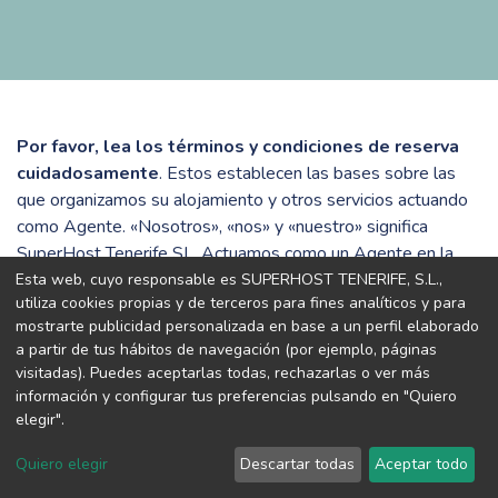
Por favor, lea los términos y condiciones de reserva
cuidadosamente
. Estos establecen las bases sobre las
que organizamos su alojamiento y otros servicios actuando
como Agente. «Nosotros», «nos» y «nuestro» significa
SuperHost Tenerife SL. Actuamos como un Agente en la
reserva de su alojamiento. Su contrato será con el
Esta web, cuyo responsable es SUPERHOST TENERIFE, S.L.,
utiliza cookies propias y de terceros para fines analíticos y para
proveedor de su alojamiento (referido como Propietario de
mostrarte publicidad personalizada en base a un perfil elaborado
ahora en adelante). Como actuamos como Agentes al hacer
a partir de tus hábitos de navegación (por ejemplo, páginas
su reserva, no aceptamos ninguna responsabilidad legal por
visitadas). Puedes aceptarlas todas, rechazarlas o ver más
cualquier contrato que usted realice. En estas condiciones
información y configurar tus preferencias pulsando en "Quiero
de reserva, «usted» y «su» significa todas las personas
elegir".
nombradas en la reserva (incluyendo a cualquiera que se
Quiero elegir
Descartar todas
Aceptar todo
añada o sustituya en una fecha posterior).